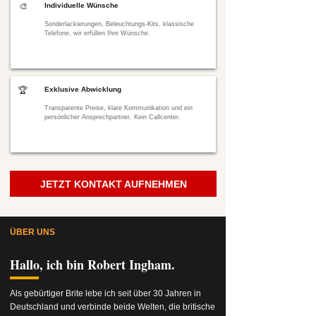
🎨
Individuelle Wünsche
Sonderlackierungen, Beleuchtungs-Kits, klassische
Telefone, wir erfüllen Ihre Wünsche.
🏆
Exklusive Abwicklung
Transparente Preise, klare Kommunikation und ein
persönlicher Ansprechpartner. Kein Callcenter.
JETZT KONTAKT AUFNEHMEN
ÜBER UNS
Hallo, ich bin Robert Ingham.
Als gebürtiger Brite lebe ich seit über 30 Jahren in
Deutschland und verbinde beide Welten, die britische