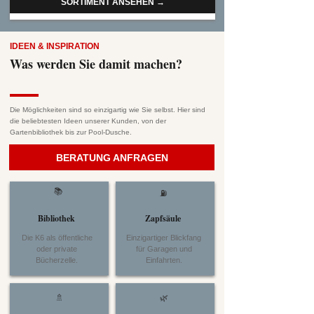
SORTIMENT ANSEHEN →
IDEEN & INSPIRATION
Was werden Sie damit machen?
Die Möglichkeiten sind so einzigartig wie Sie selbst. Hier sind
die beliebtesten Ideen unserer Kunden, von der
Gartenbibliothek bis zur Pool-Dusche.
BERATUNG ANFRAGEN
📚
⛽
Bibliothek
Zapfsäule
Die K6 als öffentliche
Einzigartiger Blickfang
oder private
für Garagen und
Bücherzelle.
Einfahrten.
🚿
🌿