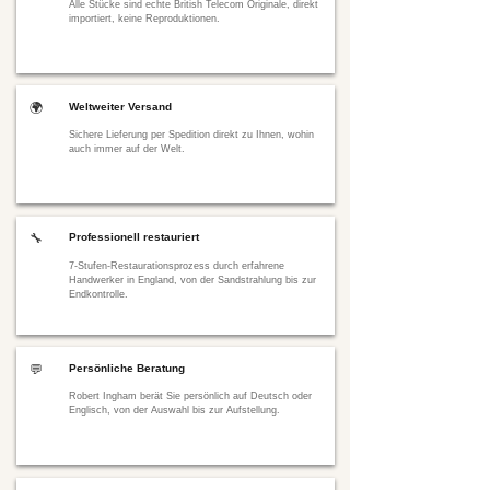
Alle Stücke sind echte British Telecom Originale, direkt
importiert, keine Reproduktionen.
🌍
Weltweiter Versand
Sichere Lieferung per Spedition direkt zu Ihnen, wohin
auch immer auf der Welt.
🔧
Professionell restauriert
7-Stufen-Restaurationsprozess durch erfahrene
Handwerker in England, von der Sandstrahlung bis zur
Endkontrolle.
💬
Persönliche Beratung
Robert Ingham berät Sie persönlich auf Deutsch oder
Englisch, von der Auswahl bis zur Aufstellung.