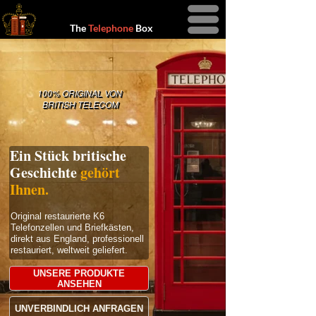
Menu
The
Telephone
Box
100% ORIGINAL VON
BRITISH TELECOM
Ein Stück britische
Geschichte
gehört
Ihnen.
Original restaurierte K6
Telefonzellen und Briefkästen,
direkt aus England, professionell
restauriert, weltweit geliefert.
UNSERE PRODUKTE
ANSEHEN
UNVERBINDLICH ANFRAGEN