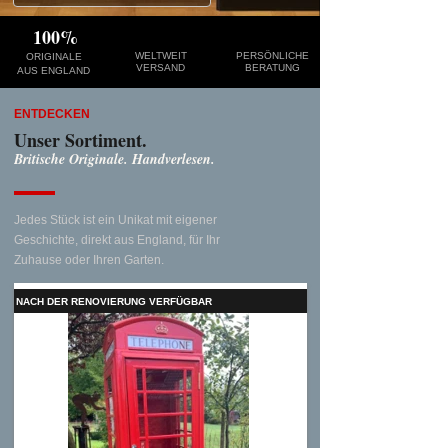
100%
WELTWEIT
PERSÖNLICHE
ORIGINALE
VERSAND
BERATUNG
AUS ENGLAND
ENTDECKEN
Unser Sortiment.
Britische Originale. Handverlesen.
Jedes Stück ist ein Unikat mit eigener
Geschichte, direkt aus England, für Ihr
Zuhause oder Ihren Garten.
NACH DER RENOVIERUNG VERFÜGBAR